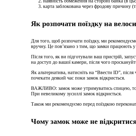
наявність обмеження на стороні банка (в ць
карта заблокована через фродову причину (т
Як розпочати поїздку на велоси
Для того, щоб розпочати поїздку, ми рекомендуєм
вручну. Це пов’язано з тим, що замки працюють у
Після того, як ви підготували ваш пристрій, запу
на доступ до вашої камери, після чого проскануйт
Як альтернатива, натисніть на “Ввести ID”, після
почекати деякий час поки замок відкриється.
ВАЖЛИВО: замок може утримуватись спицею, тому 
При невеликому зусиллі замок відкриється.
Також ми рекомендуємо перед поїздкою переконати
Чому замок може не відкритис