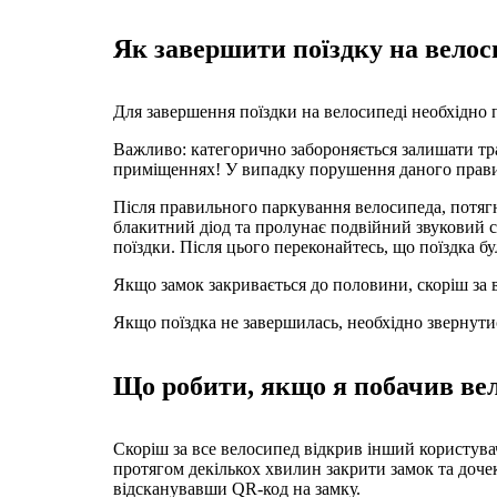
Як завершити поїздку на велос
Для завершення поїздки на велосипеді необхідно п
Важливо: категорично забороняється залишати тра
приміщеннях! У випадку порушення даного правил
Після правильного паркування велосипеда, потягн
блакитний діод та пролунає подвійний звуковий с
поїздки. Після цього переконайтесь, що поїздка бу
Якщо замок закривається до половини, скоріш за в
Якщо поїздка не завершилась, необхідно звернутис
Що робити, якщо я побачив вел
Скоріш за все велосипед відкрив інший користува
протягом декількох хвилин закрити замок та доче
відсканувавши QR-код на замку.