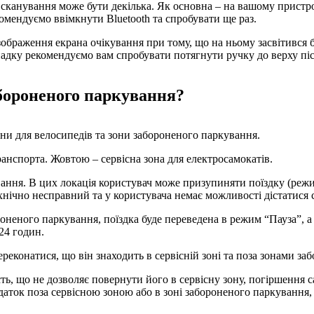
 сканування може бути декілька. Як основна – на вашому пристро
омендуємо ввімкнути Bluetooth та спробувати ще раз.
ображення екрана очікування при тому, що на ньому засвітився 
адку рекомендуємо вам спробувати потягнути ручку до верху піс
абороненого паркування?
они для велосипедів та зони забороненого паркування.
анспорта. Жовтою – сервісна зона для електросамокатів.
ання. В цих локація користувач може призупиняти поїздку (режи
хнічно несправний та у користувача немає можливості дістатися с
оненого паркування, поїздка буде переведена в режим “Пауза”, а
24 годин.
еконатися, що він знаходить в сервісній зоні та поза зонами за
ть, що не дозволяє повернути його в сервісну зону, погіршення 
даток поза сервісною зоною або в зоні забороненого паркування