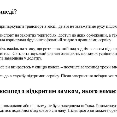
ипеді?
рипаркувати транспорт в місці, де він не заважатиме руху пішохо
нспорт на закритих територіях, доступ до яких обмежений, а так
а користувач буде оштрафований згідно з правилами сервісу.
іть важіль на замку, що розташований над заднім колесом під си
игнал. Світло та звуковий сигнал означають, що замок успішно 
ла завершена у додатку.
се ви впираєтесь у спицю колеса – посуньте велосипед трохи впе
ь до в службу підтримки сервісу. Після завершення поїздки кошти
осипед з відкритим замком, якого немає 
ч помилково або на ньому не була завершена поїздка. Рекомендує
катись подвійного звукового сигналу. Після цього ви можете оре