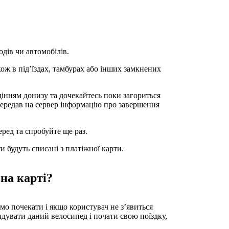
дів чи автомобілів.
ож в під’їздах, тамбурах або інших замкнених
дінням донизу та дочекайтесь поки загориться
передав на сервер інформацію про завершення
ред та спробуйте ще раз.
 будуть списані з платіжної карти.
на карті?
мо почекати і якщо користувач не з’явиться
ндувати даний велосипед і почати свою поїздку,