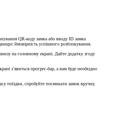
анування QR-коду замка або вводу ID замка
ідвищує ймовірність успішного розблокування.
 знизу на головному екрані. Дайте додатку згоду
рані з’явиться прогрес-бар, а вам буде необхідно
су поїздки, спробуйте посмикати замок вручну.