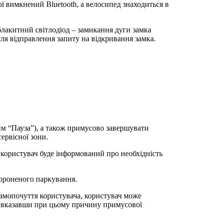
ї вимкнений Bluetooth, а велосипед знаходиться в
блакитний світлодіод – замикання дуги замка
ля відправлення запиту на відкривання замка.
м “Пауза”), а також примусово завершувати
ервісної зони.
 користувач буде інформований про необхідність
бороненого паркування.
самопочуття користувача, користувач може
, вказавши при цьому причину примусової