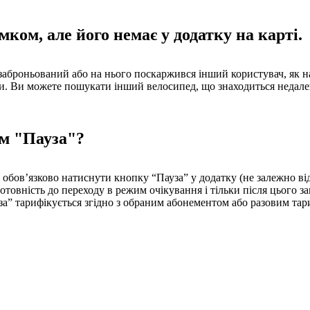
мком, але його немає у додатку на карті.
заброньований або на нього поскаржився інший користувач, як н
. Ви можете пошукати інший велосипед, що знаходиться недалеко
им "Пауза"?
обов’язково натиснути кнопку “Пауза” у додатку (не залежно від 
отовність до переходу в режим очікування і тільки після цього 
за” тарифікується згідно з обраним абонементом або разовим тар