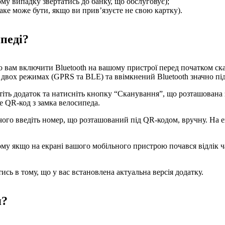
ому випадку звертатись до банку, що обслуговує);
аке може бути, якщо ви прив’язуєте не свою картку).
педі?
о вам включити Bluetooth на вашому пристрої перед початком ск
 двох режимах (GPRS та BLE) та ввімкнений Bluetooth значно п
стіть додаток та натисніть кнопку “Сканування”, що розташована
е QR-код з замка велосипеда.
 чого введіть номер, що розташований під QR-кодом, вручну. На ек
якщо на екрані вашого мобільного пристрою почався відлік ча
сь в тому, що у вас встановлена актуальна версія додатку.
я?